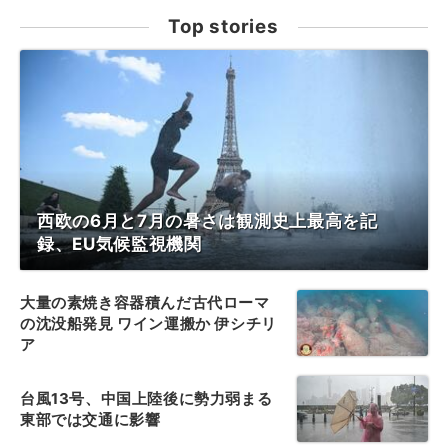
Top stories
西欧の6月と7月の暑さは観測史上最高を記
録、EU気候監視機関
大量の素焼き容器積んだ古代ローマ
の沈没船発見 ワイン運搬か 伊シチリ
ア
台風13号、中国上陸後に勢力弱まる
東部では交通に影響