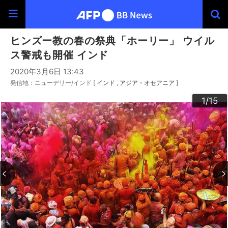
ヒンズー教の春の祭典「ホーリー」 ウイル
ス警戒も開催 インド
2020年3月6日 13:43
発信地：ニューデリー/インド [
インド
アジア・オセアニア
]
10
13
14
12
15
11
3
4
6
9
2
5
7
8
1
/15
/15
/15
/15
/15
/15
/15
/15
/15
/15
/15
/15
/15
/15
/15