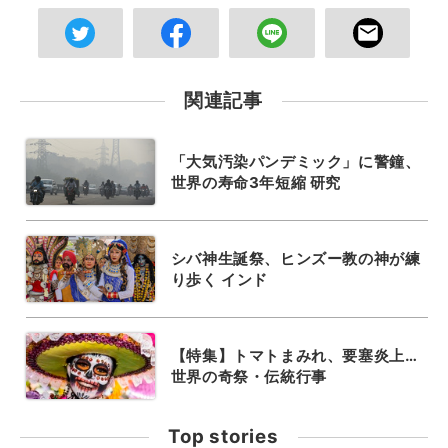
関連記事
「大気汚染パンデミック」に警鐘、
世界の寿命3年短縮 研究
シバ神生誕祭、ヒンズー教の神が練
り歩く インド
【特集】トマトまみれ、要塞炎上…
世界の奇祭・伝統行事
Top stories