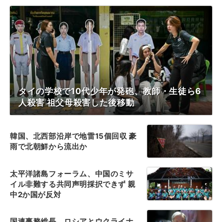
タイの学校で10代少年が発砲、教師・生徒ら6
人殺害 祖父母殺害した後移動
韓国、北西部沿岸で地雷15個回収 豪
雨で北朝鮮から流出か
太平洋諸島フォーラム、中国のミサ
イル非難する共同声明採択できず 親
中2か国が反対
国連事務総長、ロシアとウクライナ