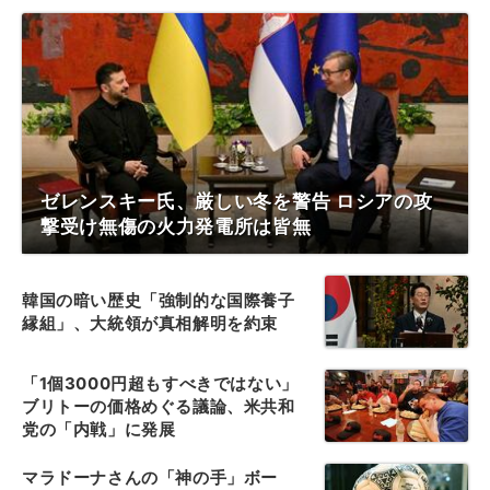
ゼレンスキー氏、厳しい冬を警告 ロシアの攻
撃受け無傷の火力発電所は皆無
韓国の暗い歴史「強制的な国際養子
縁組」、大統領が真相解明を約束
「1個3000円超もすべきではない」
ブリトーの価格めぐる議論、米共和
党の「内戦」に発展
マラドーナさんの「神の手」ボー