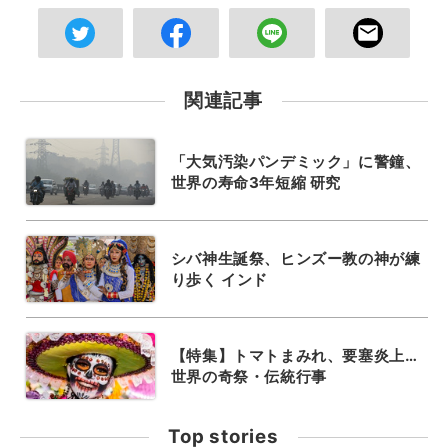
関連記事
「大気汚染パンデミック」に警鐘、
世界の寿命3年短縮 研究
シバ神生誕祭、ヒンズー教の神が練
り歩く インド
【特集】トマトまみれ、要塞炎上…
世界の奇祭・伝統行事
Top stories