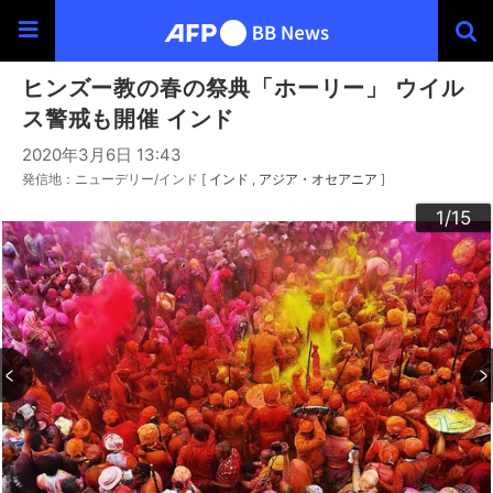
ヒンズー教の春の祭典「ホーリー」 ウイル
ス警戒も開催 インド
2020年3月6日 13:43
発信地：ニューデリー/インド [
インド
アジア・オセアニア
]
10
13
14
12
15
11
3
4
6
9
2
5
7
8
1
/15
/15
/15
/15
/15
/15
/15
/15
/15
/15
/15
/15
/15
/15
/15