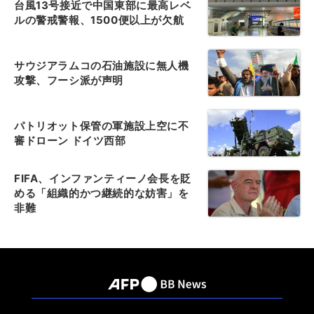
台風13号接近で中国東部に最高レベ
ルの警戒警報、1500便以上が欠航
サウジアラムコの石油施設に無人機
攻撃、フーシ派が声明
パトリオット保管の軍施設上空に不
審ドローン ドイツ西部
FIFA、インファンティーノ会長を貶
める「組織的かつ継続的な妨害」を
非難