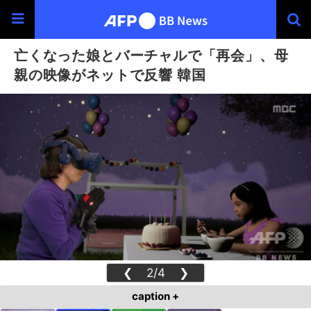
亡くなった娘とバーチャルで「再会」、母
親の映像がネットで反響 韓国
❮
2/4
❯
caption +