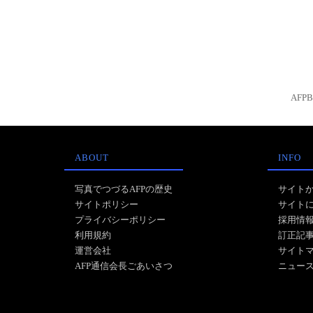
AFP
ABOUT
INFO
写真でつづるAFPの歴史
サイト
サイトポリシー
サイト
プライバシーポリシー
採用情
利用規約
訂正記
運営会社
サイト
AFP通信会長ごあいさつ
ニュー