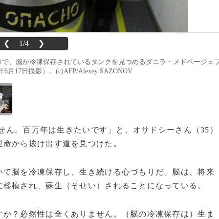
❮
1/4
❯
社の倉庫で、脳が冷凍保存されているタンクを見つめるダニラ・メドベージェ
月17日撮影）。(c)AFP/Alexey SAZONOV
ません。百万年は生きたいです」と、オサドシーさん（35）
運命から抜け出す道を見つけた。
て脳を冷凍保存し、生き続ける心づもりだ。脳は、将来
に移植され、蘇生（そせい）されることになっている。
か？必然性は全くありません。（脳の冷凍保存は）生ま