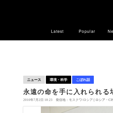
Latest
Popular
N
ニュース
環境・科学
こぼれ話
永遠の命を手に入れられる
2010年7月2日 18:23
発信地：モスクワ/ロシア [
ロシア・CI