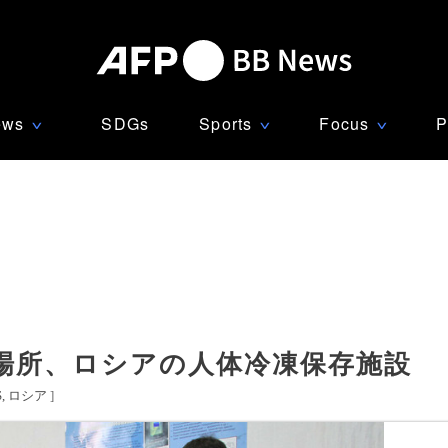
ews
SDGs
Sports
Focus
P
∨
∨
∨
場所、ロシアの人体冷凍保存施設
S
ロシア
]