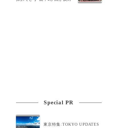
の
Special PR
東京特集:TOKYO UPDATES