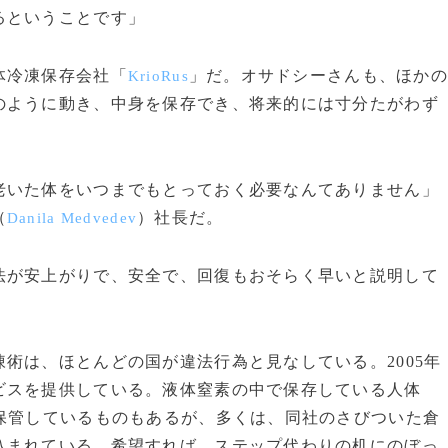
るということです」
体冷凍保存会社「
」だ。オサドシーさんも、ほか
KrioRus
のように動き、中身を保存でき、将来的には寸分たがわず
いた体をいつまでもとっておく必要なんてありません」
（
）社長だ。
Danila Medvedev
が安上がりで、安全で、回復もおそらく早いと説明して
術は、ほとんどの国が違法行為と見なしている。2005年
ビスを提供している。液体窒素の中で保存している人体
保管しているものもあるが、多くは、同社のさびついた倉
込まれている。希望すれば、ステップ代わりの机にのぼっ