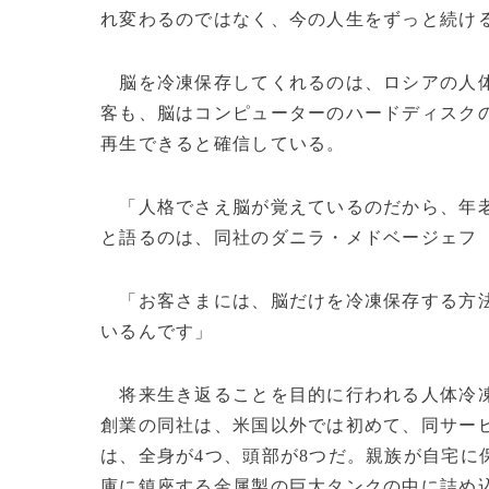
れ変わるのではなく、今の人生をずっと続け
脳を冷凍保存してくれるのは、ロシアの人
客も、脳はコンピューターのハードディスク
再生できると確信している。
「人格でさえ脳が覚えているのだから、年老
と語るのは、同社のダニラ・メドベージェフ
「お客さまには、脳だけを冷凍保存する方法
いるんです」
将来生き返ることを目的に行われる人体冷凍
創業の同社は、米国以外では初めて、同サー
は、全身が4つ、頭部が8つだ。親族が自宅に
庫に鎮座する金属製の巨大タンクの中に詰め