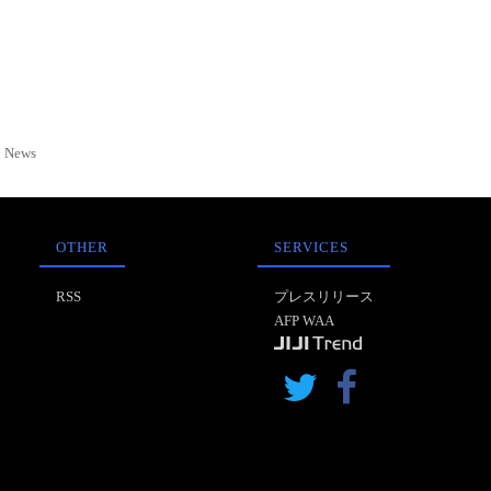
News
OTHER
SERVICES
RSS
プレスリリース
AFP WAA