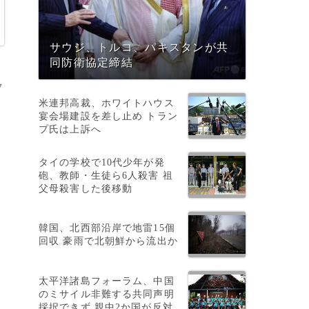
サウジ、トルコ、パキスタンが共
同防衛協定締結
フ
米連邦高裁、ホワイトハウス
宴会場建設を差し止め トラン
プ氏は上訴へ
タイの学校で10代少年が発
砲、教師・生徒ら6人殺害 祖
父母殺害した後移動
韓国、北西部沿岸で地雷15個
回収 豪雨で北朝鮮から流出か
太平洋諸島フォーラム、中国
のミサイル非難する共同声明
採択できず 親中2か国が反対