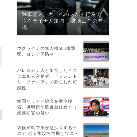
独軍需メーカーへのスパイ行為で
ウクライナ人逮捕 「破壊工作の準
備」
ウクライナの無人機605機撃
墜、ロシア国防省
画像作成中
パレスチナ人と衝突したイス
ラエル人入植者、「フレンド
リーファイア」で死亡した可
能性
韓国サッカー協会を家宅捜
>
索、洪明甫前監督就任めぐり
業務妨害の疑い
気候変動で湖が急拡大するケ
ニア 迫る水没の危機とワニ・