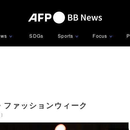
ews
SDGs
Sports
Focus
P
∨
∨
∨
・ファッションウィーク
米
]