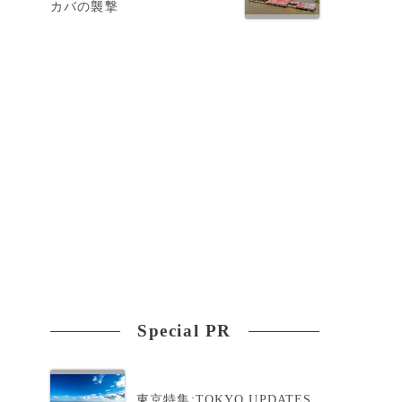
カバの襲撃
Special PR
東京特集:TOKYO UPDATES