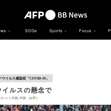
ews
SDGs
Sports
Focus
P
∨
∨
∨
ウイルス感染症「COVID-19」
型ウイルスの懸念で
ーロッパ
中国
中国・台湾
]