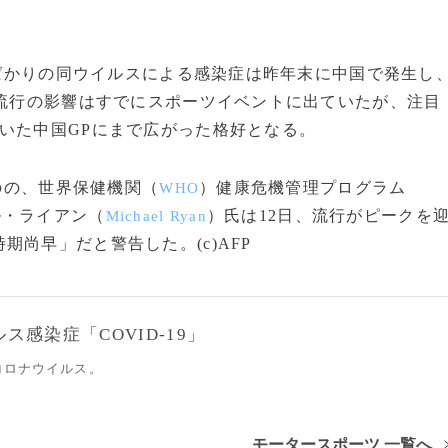
たばかりの同ウイルスによる感染症は昨年末に中国で発生し
ス流行の影響はすでにスポーツイベントに出ていたが、注目
いた中国GPにまで広がった格好となる。
のの、世界保健機関（
）健康危機管理プログラム
WHO
ル・ライアン（
）氏は12日、流行がピークを
Michael Ryan
尚早」だと警告した。(c)AFP
感染症「COVID-19」
コロナウイルス。
モータースポーツ 一覧へ