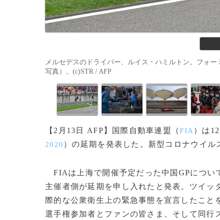
メルセデスのドライバー、ルイス・ハミルトン。フォーミュラ
写真）。(c)STR / AFP
【2月13日 AFP】国際自動車連盟（
）は1
FIA
）の延期を発表した。新型コロナウイル
2020
FIAは上海で開催予定だった中国GPについ
主催者側が延期を申し入れたと発表。ツイッ
際的な公衆衛生上の緊急事態を宣言したことを
選手権参加者とファンの皆さま、そして同行