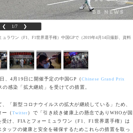
❮
1/7
❯
ワン（F1、F1世界選手権）中国GPで（2019年4月14日撮影、資料
2日、4月19日に開催予定の中国GP（
Chinese Grand Prix
スの感染「拡大継続」を受けての措置。
て、「新型コロナウイルスの拡大が継続している」ため、
ター（
）で「引き続き健康上の懸念でありWHOが国
Twitter
受け、FIAとフォーミュラワン（F1、F1世界選手権）は
スタッフの健康と安全を確保するためこれらの措置を取っ