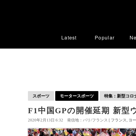
Latest
Popular
N
スポーツ
モータースポーツ
特集：新型コロナ
F1中国GPの開催延期 新
2020年2月13日 6:32
発信地：パリ/フランス [
フランス
ヨ