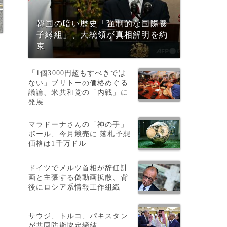
韓国の暗い歴史「強制的な国際養
子縁組」、大統領が真相解明を約
束
「1個3000円超もすべきでは
ない」ブリトーの価格めぐる
議論、米共和党の「内戦」に
発展
マラドーナさんの「神の手」
ボール、今月競売に 落札予想
価格は1千万ドル
ドイツでメルツ首相が辞任計
画と主張する偽動画拡散、背
後にロシア系情報工作組織
サウジ、トルコ、パキスタン
が共同防衛協定締結