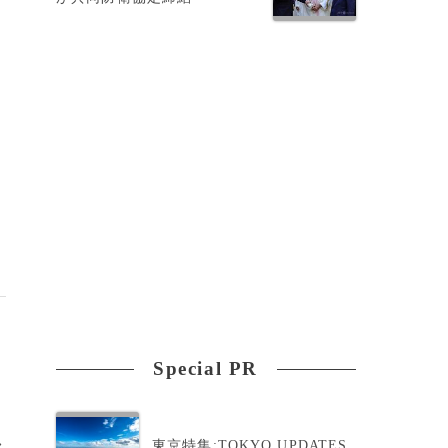
、
迎
Special PR
>
東京特集:TOKYO UPDATES