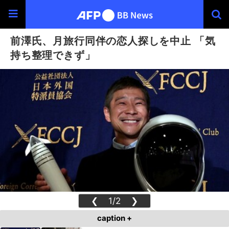
前澤氏、月旅行同伴の恋人探しを中止 「気
持ち整理できず」
❮
1/2
❯
caption +