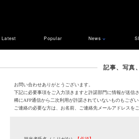
Latest
Popular
News
S
∨
記事、写真
お問い合わせありがとうございます。
下記に必要事項をご入力頂きますと許諾部門に情報が送信
稀にAFP通信から二次利用が許諾されていないものもござ
ご連絡の必要な方は、お名前、ご連絡先メールアドレスを