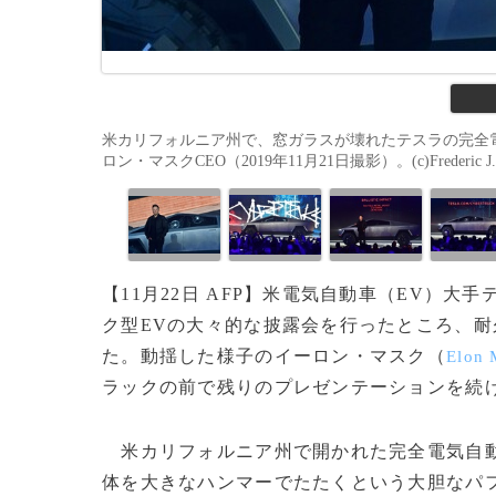
米カリフォルニア州で、窓ガラスが壊れたテスラの完全
ロン・マスクCEO（2019年11月21日撮影）。(c)Frederic J. 
【11月22日 AFP】米電気自動車（EV）大手
ク型EVの大々的な披露会を行ったところ、
た。動揺した様子のイーロン・マスク（
Elon 
ラックの前で残りのプレゼンテーションを続
米カリフォルニア州で開かれた完全電気自
体を大きなハンマーでたたくという大胆なパ