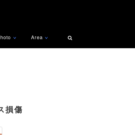
hoto
Area
∨
∨
ス損傷