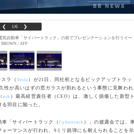
❮
1/6
❯
電気自動車「サイバートラック」の前でプレゼンテーションを行うイー
BROWN / AFP
テスラ（
）が21日、同社初となるピックアップトラッ
Tesla
耐久性が高いはずの窓ガラスが割れるという事態に見舞われ
）最高経営責任者（CEO）は、激しく損傷した新型
Musk
ける羽目に陥った。
動車「サイバートラック（
）」の披露会では、
Cybertruck
フォーマンスが行われ、9ミリ銃弾にも耐えられることを