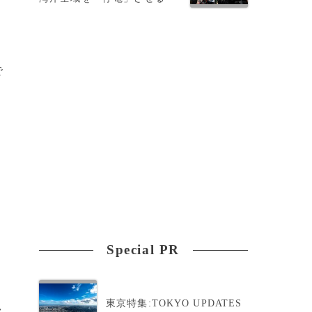
で
Special PR
東京特集:TOKYO UPDATES
>