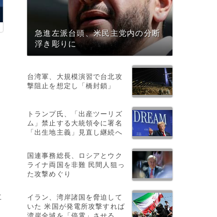
急進左派台頭、米民主党内の分断
浮き彫りに
台湾軍、大規模演習で台北攻
撃阻止を想定し「橋封鎖」
トランプ氏、「出産ツーリズ
ム」禁止する大統領令に署名
「出生地主義」見直し継続へ
国連事務総長、ロシアとウク
ト
ライナ両国を非難 民間人狙っ
た攻撃めぐり
イラン、湾岸諸国を脅迫して
車
いた 米国が発電所攻撃すれば
示
湾岸全域を「停電」させる