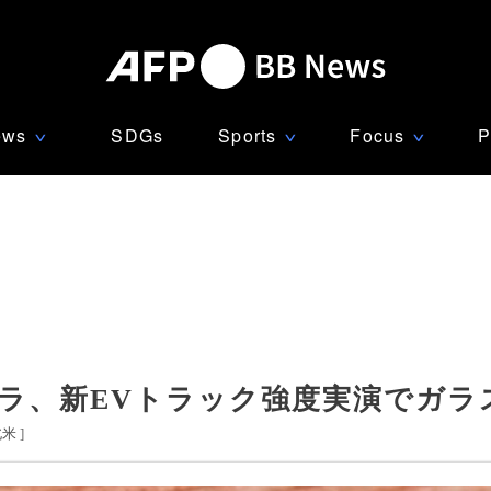
ews
SDGs
Sports
Focus
P
∨
∨
∨
スラ、新EVトラック強度実演でガラ
北米
]