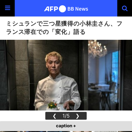
ミシュランで三つ星獲得の小林圭さん、フ
ランス滞在での「変化」語る
❮
1/5
❯
caption +