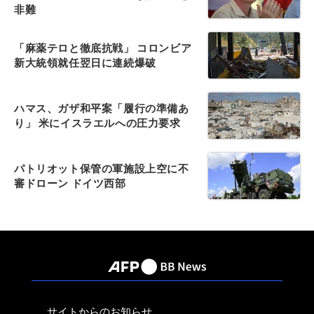
非難
「麻薬テロと徹底抗戦」 コロンビア
新大統領就任翌日に連続爆破
ハマス、ガザ和平案「履行の準備あ
り」 米にイスラエルへの圧力要求
パトリオット保管の軍施設上空に不
審ドローン ドイツ西部
サイトからのお知らせ