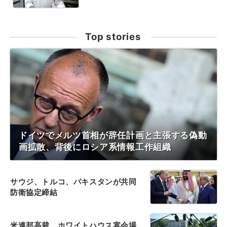
Top stories
ドイツでメルツ首相が辞任計画と主張する偽動
画拡散、背後にロシア系情報工作組織
サウジ、トルコ、パキスタンが共同
防衛協定締結
米連邦高裁、ホワイトハウス宴会場