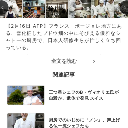
【2月16日 AFP】フランス・ボージョレ地方にあ
る、雪化粧したブドウ畑の中にそびえる優雅なシ
ャトーの厨房で、日本人研修生らが忙しく立ち回
っている。
全文を読む
>
関連記事
三つ星シェフのB・ヴィオリエ氏が
自殺か、遺体で発見 スイス
厨房でのいじめに「ノン」、声上げ
る仏一流シェフたち