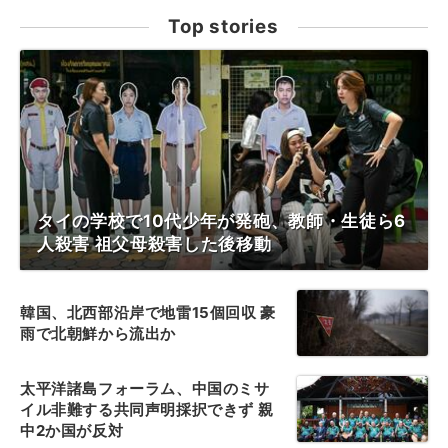
Top stories
タイの学校で10代少年が発砲、教師・生徒ら6
人殺害 祖父母殺害した後移動
韓国、北西部沿岸で地雷15個回収 豪
雨で北朝鮮から流出か
太平洋諸島フォーラム、中国のミサ
イル非難する共同声明採択できず 親
中2か国が反対