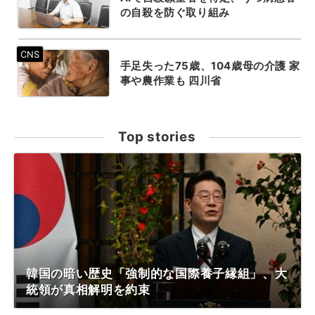
の自殺を防ぐ取り組み
手足失った75歳、104歳母の介護 家
事や農作業も 四川省
Top stories
韓国の暗い歴史「強制的な国際養子縁組」、大
統領が真相解明を約束