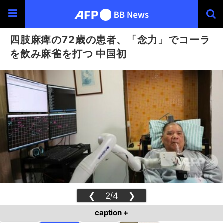
四肢麻痺の72歳の患者、「念力」でコーラ
を飲み麻雀を打つ 中国初
❮
2/4
❯
caption +