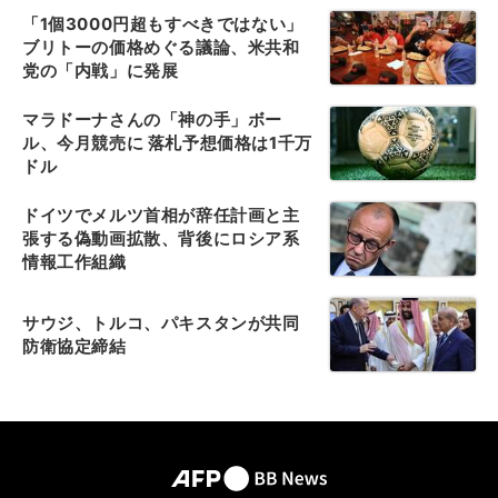
「1個3000円超もすべきではない」
ブリトーの価格めぐる議論、米共和
党の「内戦」に発展
マラドーナさんの「神の手」ボー
ル、今月競売に 落札予想価格は1千万
ドル
ドイツでメルツ首相が辞任計画と主
張する偽動画拡散、背後にロシア系
情報工作組織
サウジ、トルコ、パキスタンが共同
防衛協定締結