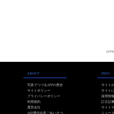
AFP
ABOUT
INFO
写真でつづるAFPの歴史
サイト
サイトポリシー
サイト
プライバシーポリシー
採用情
利用規約
訂正記
運営会社
サイト
AFP通信会長ごあいさつ
ニュー