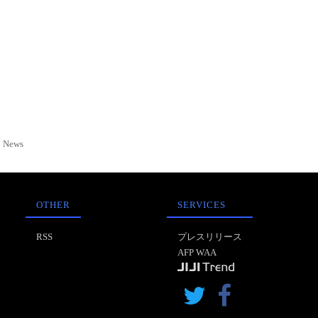
News
OTHER
SERVICES
RSS
プレスリリース
AFP WAA