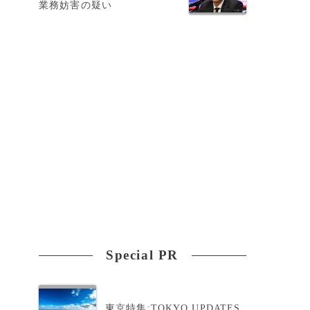
業務妨害の疑い
身
て
は
リ
け
Special PR
東京特集:TOKYO UPDATES