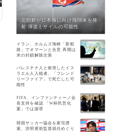
北朝鮮が日本海に向け飛翔体を発
射 弾道ミサイルの可能性
イラン、ホルムズ海峡「新航
路」でオマーンと合意 再開は
米の封鎖解除次第
、
パレスチナ人と衝突したイス
ラエル人入植者、「フレンド
リーファイア」で死亡した可
能性
FIFA、インファンティーノ会
長支持を確認 「W杯民営化
案」では謝罪
、
韓国サッカー協会を家宅捜
索、洪明甫前監督就任めぐり