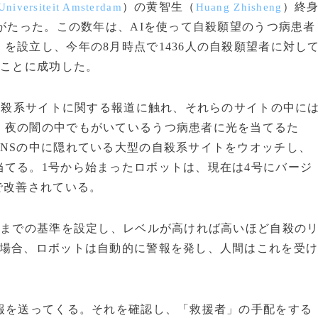
）の黄智生（
）終
 Universiteit Amsterdam
Huang Zhisheng
上がたった。この数年は、AIを使って自殺願望のうつ病患者
を設立し、今年の8月時点で1436人の自殺願望者に対し
ることに成功した。
自殺系サイトに関する報道に触れ、それらのサイトの中に
。夜の闇の中でもがいているうつ病患者に光を当てるた
NSの中に隠れている大型の自殺系サイトをウオッチし、
てる。1号から始まったロボットは、現在は4号にバージ
で改善されている。
0までの基準を設定し、レベルが高ければ高いほど自殺の
の場合、ロボットは自動的に警報を発し、人間はこれを受
報を送ってくる。それを確認し、「救援者」の手配をする