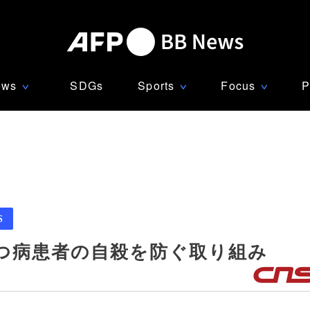
ews
SDGs
Sports
Focus
P
∨
∨
∨
S
うつ病患者の自殺を防ぐ取り組み