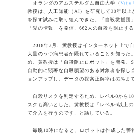
オランダのアムステルダム自由大学（
Vrije
教授は、人工知能（AI）を研究して30年以
を探す試みに取り組んできた。「自殺救援団」
「愛の情報」を発信、662人の自殺を阻止す
2018年3月、黄教授はインターネット上で
大量のうつ病患者が隠れていることを知った
め、黄教授は「自殺阻止ロボット」を開発。S
自動的に顕著な自殺願望のある対象者を探し当
ョンアップし、データの探索正解率は82%ま
自殺リスクを判定するため、レベル0から1
スクも高いとした。黄教授は「レベル6以上
て介入を行うのです」と話している。
毎晩10時になると、ロボットは作成した警