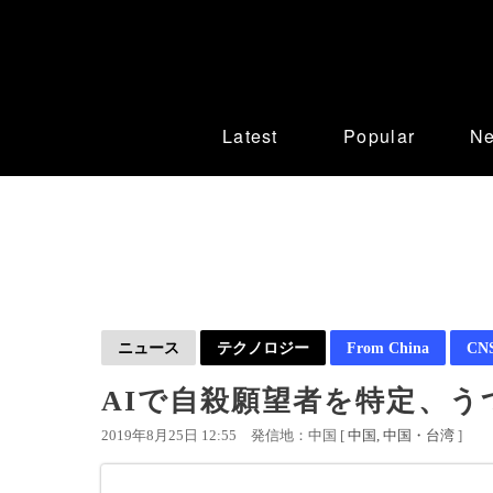
Latest
Popular
N
ニュース
テクノロジー
From China
CN
AIで自殺願望者を特定、
2019年8月25日 12:55
発信地：中国 [
中国
中国・台湾
]