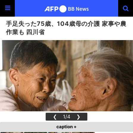
手足失った75歳、104歳母の介護 家事や農
作業も 四川省
❮
1/4
❯
caption +