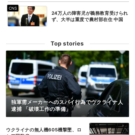
24万人の障害児が義務教育受けられ
ず、大半は重度で農村部在住 中国
Top stories
独軍需メーカーへのスパイ行為でウクライナ人
逮捕 「破壊工作の準備」
ウクライナの無人機605機撃墜、ロ