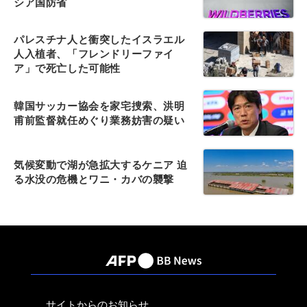
シア国防省
パレスチナ人と衝突したイスラエル
人入植者、「フレンドリーファイ
ア」で死亡した可能性
韓国サッカー協会を家宅捜索、洪明
甫前監督就任めぐり業務妨害の疑い
気候変動で湖が急拡大するケニア 迫
る水没の危機とワニ・カバの襲撃
サイトからのお知らせ