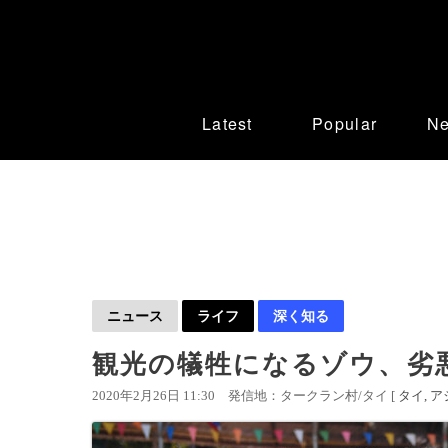
Latest
Popular
N
ニュース
ライフ
深く知る
観光の犠牲になるゾウ、劣
2020年2月26日 11:30
発信地：タークラン村/タイ [
タイ
ア