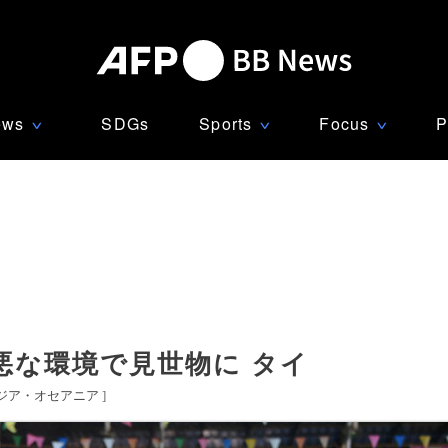
ews
SDGs
Sports
Focus
P
∨
∨
∨
悪な環境で見世物に タイ
ジア・オセアニア
]