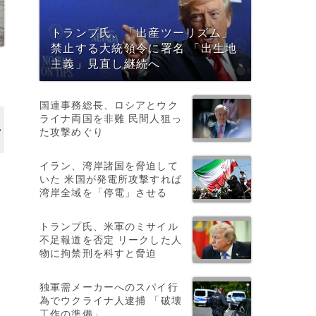
トランプ氏、「出産ツーリズム」
禁止する大統領令に署名 「出生地
主義」見直し継続へ
国連事務総長、ロシアとウク
ライナ両国を非難 民間人狙っ
た攻撃めぐり
イラン、湾岸諸国を脅迫して
いた 米国が発電所攻撃すれば
湾岸全域を「停電」させる
トランプ氏、米軍のミサイル
不足報道を否定 リークした人
物に拘禁刑を科すと脅迫
独軍需メーカーへのスパイ行
為でウクライナ人逮捕 「破壊
工作の準備」