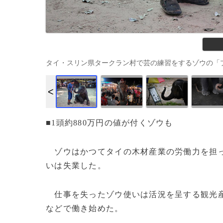
タイ・スリン県タークラン村で芸の練習をするゾウの「プロイ」（201
■1頭約880万円の値が付くゾウも
ゾウはかつてタイの木材産業の労働力を担っ
いは失業した。
仕事を失ったゾウ使いは活況を呈する観光産
などで働き始めた。