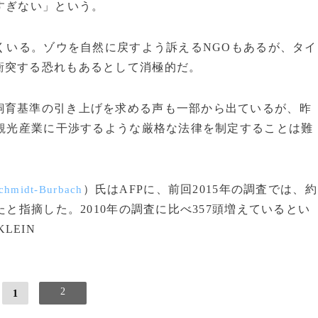
すぎない」という。
くいる。ゾウを自然に戻すよう訴えるNGOもあるが、タイ
衝突する恐れもあるとして消極的だ。
育基準の引き上げを求める声も一部から出ているが、昨
は観光産業に干渉するような厳格な法律を制定することは難
）氏はAFPに、前回2015年の調査では、約
chmidt-Burbach
たと指摘した。2010年の調査に比べ357頭増えているとい
 KLEIN
2
1