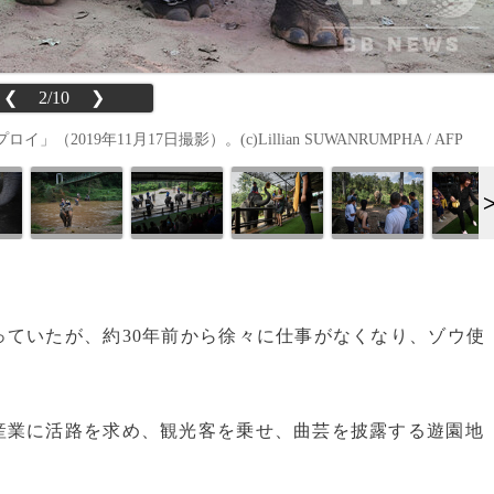
❮
2/10
❯
9年11月17日撮影）。(c)Lillian SUWANRUMPHA / AFP
ていたが、約30年前から徐々に仕事がなくなり、ゾウ使
業に活路を求め、観光客を乗せ、曲芸を披露する遊園地