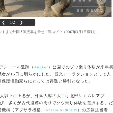
❮
1/2
❯
トまで外国人観光客を乗せて運ぶゾウ（2007年3月1日撮影）。
、アンコール遺跡（
）公園でのゾウ乗り体験が来年
Angkor
者が15日に明らかにした。観光アトラクションとして人
然保護活動家らにとっては得難い勝利となった。
万人以上に上るが、外国人客の大半は北部シエムレアプ
び、多くが古代遺跡の周りでゾウ乗り体験を選択する。
備機構（アプサラ機構、
）の広報担当者
Apsara Authority