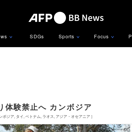
ews
SDGs
Sports
Focus
P
∨
∨
∨
り体験禁止へ カンボジア
ンボジア
タイ
ベトナム
ラオス
アジア・オセアニア
]