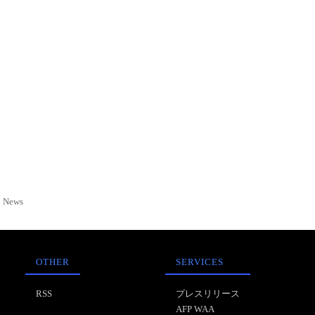
News
OTHER
SERVICES
RSS
プレスリリース
AFP WAA