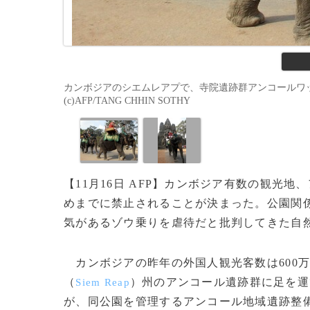
カンボジアのシエムレアプで、寺院遺跡群アンコールワッ
(c)AFP/TANG CHHIN SOTHY
【11月16日 AFP】カンボジア有数の観光地
めまでに禁止されることが決まった。公園関係
気があるゾウ乗りを虐待だと批判してきた自
カンボジアの昨年の外国人観光客数は600
（
）州のアンコール遺跡群に足を運
Siem Reap
が、同公園を管理するアンコール地域遺跡整