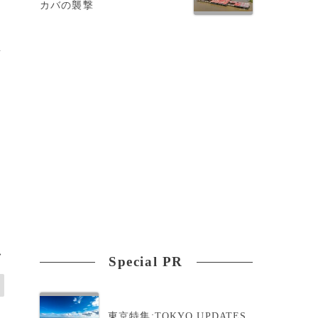
カバの襲撃
所
>
Special PR
東京特集:TOKYO UPDATES