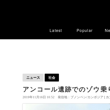
Latest
Popular
N
ニュース
社会
アンコール遺跡でのゾウ乗
2019年11月16日 10:52
発信地：プノンペン/カンボジア [
カ