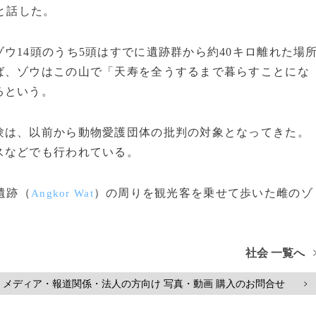
と話した。
14頭のうち5頭はすでに遺跡群から約40キロ離れた場
ば、ゾウはこの山で「天寿を全うするまで暮らすことにな
るという。
は、以前から動物愛護団体の批判の対象となってきた。
スなどでも行われている。
遺跡（
）の周りを観光客を乗せて歩いた雌のゾ
Angkor Wat
社会 一覧へ
メディア・報道関係・法人の方向け 写真・動画 購入のお問合せ
>