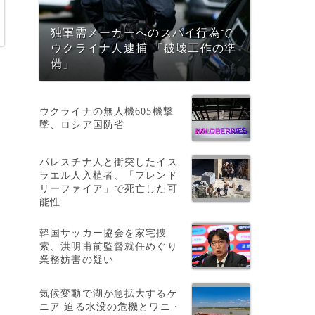
独軍需メーカーへのスパイ行為で
ウクライナ人逮捕 「破壊工作の準
備」
ウクライナの無人機605機撃
墜、ロシア国防省
パレスチナ人と衝突したイス
ラエル人入植者、「フレンド
初
リーファイア」で死亡した可
能性
韓国サッカー協会を家宅捜
索、洪明甫前監督就任めぐり
業務妨害の疑い
だ
気候変動で湖が急拡大するケ
ニア 迫る水没の危機とワニ・