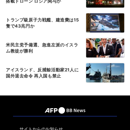
搭載ドローン ロシア関与か
トランプ級原子力戦艦、建造費は15
隻で43兆円か
米民主党予備選、急進左派のイスラ
ム教徒が勝利
アイスランド、反捕鯨活動家21人に
国外退去命令 再入国も禁止
サイトからのお知らせ