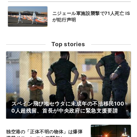
ニジェール軍施設襲撃で71人死亡 IS
が犯行声明
Top stories
スペイン飛び地セウタに未成年の不法移民100
0人超残留、首長が中央政府に緊急支援要請
独空港の「正体不明の物体」は爆弾