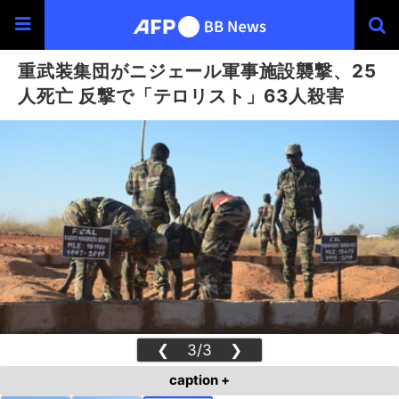
重武装集団がニジェール軍事施設襲撃、25
人死亡 反撃で「テロリスト」63人殺害
❮
3/3
❯
caption +