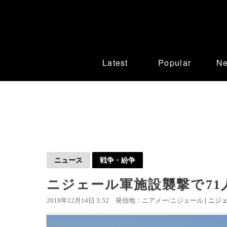
Latest
Popular
N
ニュース
戦争・紛争
ニジェール軍施設襲撃で71人
2019年12月14日 3:52
発信地：ニアメー/ニジェール [
ニジ