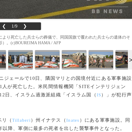
❮
1/9
❯
により死亡した兵士らの葬儀で、同国国旗で覆われた兵士らの遺体のそ
)BOUREIMA HAMA / AFP
カ・ニジェールで10日、隣国マリとの国境付近にある軍事施設
1人が死亡した。米民間情報機関「SITEインテリジェン
12日、イスラム過激派組織「イスラム国（
）」が犯行声
IS
ベリ（
）州イナテス（
）にある軍事施設。同
Tillaberi
Inates
5年以降、軍側に最多の死者を出した襲撃事件となった。