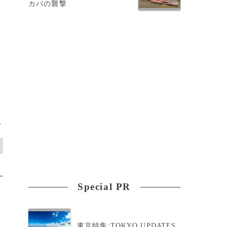
カバの襲撃
>
Special PR
東京特集:TOKYO UPDATES