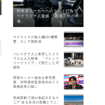
独軍需メーカーへのスパイ行為で
ウクライナ人逮捕 「破壊工作の準
備」
ウクライナの無人機605機撃
墜、ロシア国防省
パレスチナ人と衝突したイス
ラエル人入植者、「フレンド
リーファイア」で死亡した可
能性
韓国サッカー協会を家宅捜
索、洪明甫前監督就任めぐり
業務妨害の疑い
気候変動で湖が急拡大するケ
ニア 迫る水没の危機とワニ・