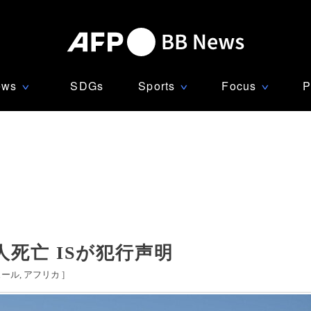
ews
SDGs
Sports
Focus
P
∨
∨
∨
死亡 ISが犯行声明
ェール
アフリカ
]