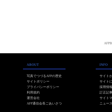
AFP
ABOUT
INFO
写真でつづるAFPの歴史
サイト
サイトポリシー
サイト
プライバシーポリシー
採用情
利用規約
訂正記
運営会社
サイト
AFP通信会長ごあいさつ
ニュー