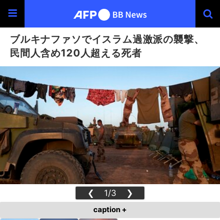
ブルキナファソでイスラム過激派の襲撃、
民間人含め120人超える死者
❮
1/3
❯
caption +