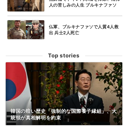
人の苦しみの人生 ブルキナファソ
仏軍、ブルキナファソで人質4人救
出 兵士2人死亡
Top stories
韓国の暗い歴史「強制的な国際養子縁組」、大
統領が真相解明を約束