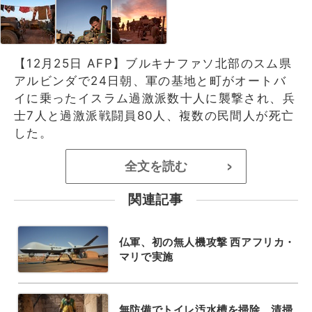
【12月25日 AFP】ブルキナファソ北部のスム県
アルビンダで24日朝、軍の基地と町がオートバ
イに乗ったイスラム過激派数十人に襲撃され、兵
士7人と過激派戦闘員80人、複数の民間人が死亡
した。
全文を読む
>
関連記事
仏軍、初の無人機攻撃 西アフリカ・
マリで実施
無防備でトイレ汚水槽を掃除、清掃