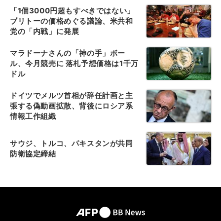
「1個3000円超もすべきではない」
ブリトーの価格めぐる議論、米共和
党の「内戦」に発展
マラドーナさんの「神の手」ボー
ル、今月競売に 落札予想価格は1千万
ドル
ドイツでメルツ首相が辞任計画と主
張する偽動画拡散、背後にロシア系
情報工作組織
サウジ、トルコ、パキスタンが共同
防衛協定締結