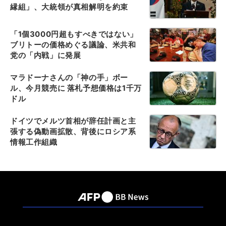
縁組」、大統領が真相解明を約束
「1個3000円超もすべきではない」
ブリトーの価格めぐる議論、米共和
党の「内戦」に発展
マラドーナさんの「神の手」ボー
ル、今月競売に 落札予想価格は1千万
ドル
ドイツでメルツ首相が辞任計画と主
張する偽動画拡散、背後にロシア系
情報工作組織