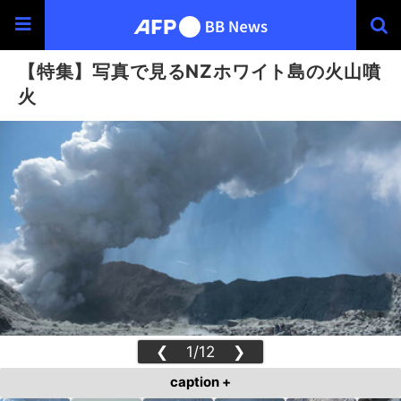
【特集】写真で見るNZホワイト島の火山噴
火
❮
1/12
❯
caption +