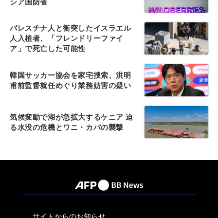
シア国防省
パレスチナ人と衝突したイスラエル
人入植者、「フレンドリーファイ
ア」で死亡した可能性
韓国サッカー協会を家宅捜索、洪明
甫前監督就任めぐり業務妨害の疑い
気候変動で湖が急拡大するケニア 迫
る水没の危機とワニ・カバの襲撃
サイトからのお知らせ