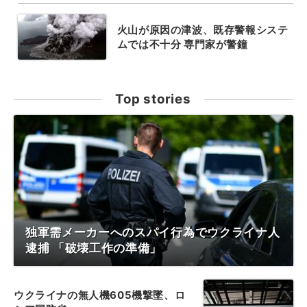
火山が原因の津波、既存警報システ
ムでは不十分 専門家が警鐘
Top stories
独軍需メーカーへのスパイ行為でウクライナ人
逮捕 「破壊工作の準備」
ウクライナの無人機605機撃墜、ロ