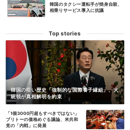
韓国のタクシー運転手が焼身自殺、
相乗りサービス導入に抗議
Top stories
韓国の暗い歴史「強制的な国際養子縁組」、大
統領が真相解明を約束
「1個3000円超もすべきではない」
ブリトーの価格めぐる議論、米共和
党の「内戦」に発展