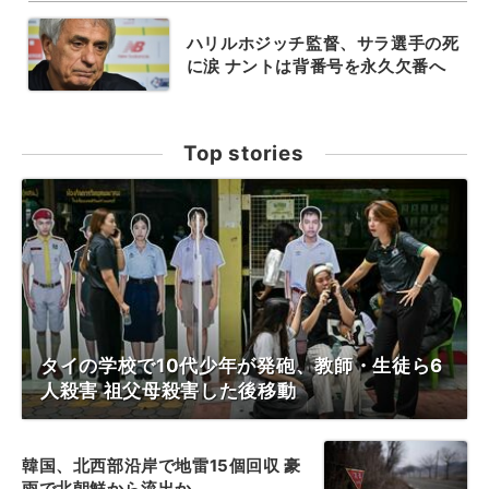
ハリルホジッチ監督、サラ選手の死
に涙 ナントは背番号を永久欠番へ
Top stories
タイの学校で10代少年が発砲、教師・生徒ら6
人殺害 祖父母殺害した後移動
韓国、北西部沿岸で地雷15個回収 豪
雨で北朝鮮から流出か