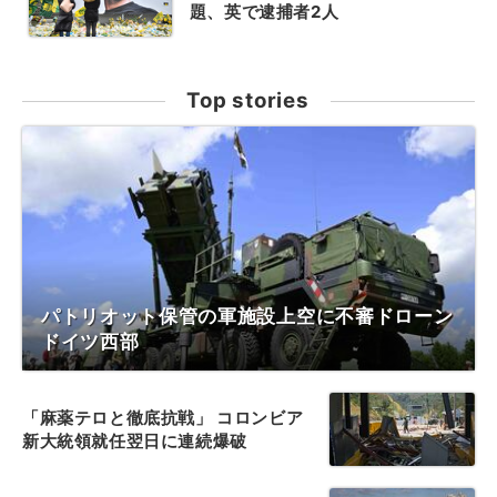
題、英で逮捕者2人
Top stories
パトリオット保管の軍施設上空に不審ドローン
ドイツ西部
「麻薬テロと徹底抗戦」 コロンビア
新大統領就任翌日に連続爆破