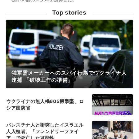
Top stories
独軍需メーカーへのスパイ行為でウクライナ人
逮捕 「破壊工作の準備」
ウクライナの無人機605機撃墜、ロ
シア国防省
パレスチナ人と衝突したイスラエル
人入植者、「フレンドリーファイ
ア」で死亡した可能性