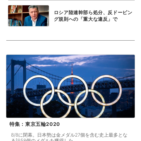
ロシア陸連幹部ら処分、反ドーピン
グ規則への「重大な違反」で
特集：東京五輪2020
8/8に閉幕。日本勢は金メダル27個を含む史上最多とな
る計58個のメダルを獲得した。