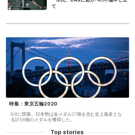
て
特集：東京五輪2020
8/8に閉幕。日本勢は金メダル27個を含む史上最多とな
る計58個のメダルを獲得した。
Top stories