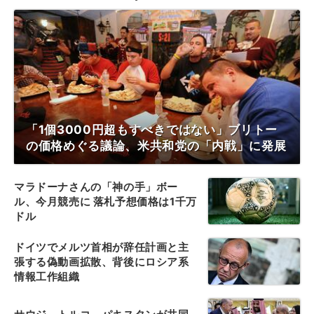
「1個3000円超もすべきではない」ブリトー
の価格めぐる議論、米共和党の「内戦」に発展
マラドーナさんの「神の手」ボー
ル、今月競売に 落札予想価格は1千万
ドル
ドイツでメルツ首相が辞任計画と主
張する偽動画拡散、背後にロシア系
情報工作組織