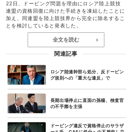
22日、ドーピング問題を理由にロシア陸上競技
連盟の資格回復に向けた手続きを凍結したことに
加え、同連盟を陸上競技界から完全に除名するこ
とを検討していると発表した。
全文を読む
>
関連記事
ロシア陸連幹部ら処分、反ドーピン
グ規則への「重大な違反」で
長期出場停止に直面の孫楊、検査官
の不手際を主張
ドーピング違反で資格停止のサラザ
ール氏、CASに処分への不服申し立