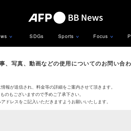
ews
SDGs
Sports
Focus
P
∨
∨
∨
事、写真、動画などの使用についてのお問い合
に情報が送信され、料金等の詳細をご案内させて頂きます。
いものもございますので予めご了承下さい。
ルアドレスをご記入いただきますようお願いいたします。