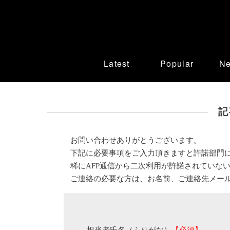
Latest
Popular
N
記
お問い合わせありがとうございます。
下記に必要事項をご入力頂きますと許諾部門
稀にAFP通信から二次利用が許諾されていな
ご連絡の必要な方は、お名前、ご連絡先メー