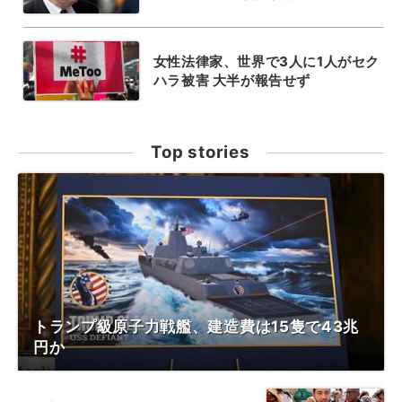
女性法律家、世界で3人に1人がセク
ハラ被害 大半が報告せず
Top stories
トランプ級原子力戦艦、建造費は15隻で43兆
円か