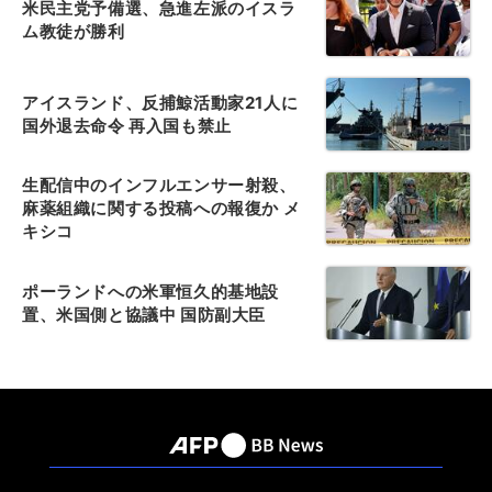
米民主党予備選、急進左派のイスラ
ム教徒が勝利
アイスランド、反捕鯨活動家21人に
国外退去命令 再入国も禁止
生配信中のインフルエンサー射殺、
麻薬組織に関する投稿への報復か メ
キシコ
ポーランドへの米軍恒久的基地設
置、米国側と協議中 国防副大臣