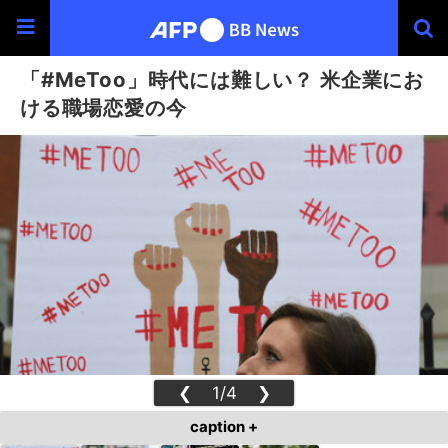
「#MeToo」時代には難しい？ 米企業にお
ける職場恋愛の今
❮
1/4
❯
caption +