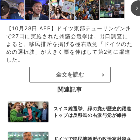
【10月28日 AFP】ドイツ東部テューリンゲン州
で27日に実施された州議会選挙は、出口調査に
よると、移民排斥を掲げる極右政党「ドイツのた
めの選択肢」が大きく票を伸ばして第2党に躍進
した。
全文を読む
>
関連記事
スイス総選挙、緑の党が歴史的躍進
トップは反移民の右派与党が維持
ドイツで移民擁護派の政治家射殺さ