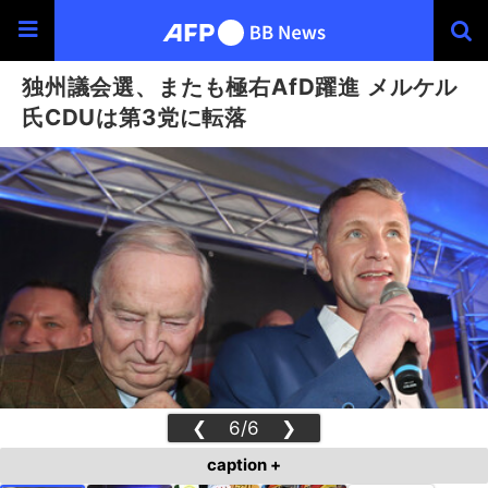
独州議会選、またも極右AfD躍進 メルケル
氏CDUは第3党に転落
❮
6/6
❯
caption +