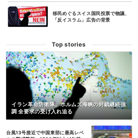
移民めぐるスイス国民投票で物議、
「反イスラム」広告の背景
Top stories
イラン革命防衛隊、ホルムズ海峡の封鎖継続強
調 全要求の受け入れ迫る
台風13号接近で中国東部に最高レベ