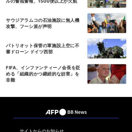
ルの警戒警報、1500便以上が欠航
サウジアラムコの石油施設に無人機
攻撃、フーシ派が声明
パトリオット保管の軍施設上空に不
審ドローン ドイツ西部
FIFA、インファンティーノ会長を貶
める「組織的かつ継続的な妨害」を
非難
サイトからのお知らせ