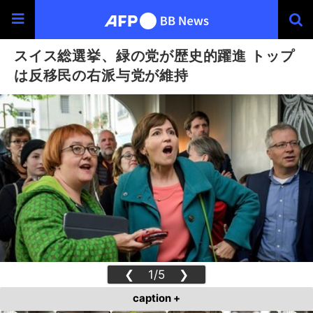
スイス総選挙、緑の党が歴史的躍進 トップ
は反移民の右派与党が維持
❮
1/5
❯
caption +