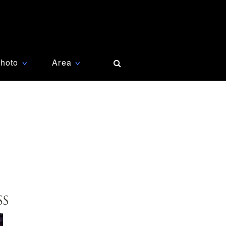
hoto
Area
∨
∨