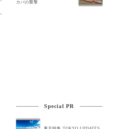
カバの襲撃
Special PR
東京特集:TOKYO UPDATES