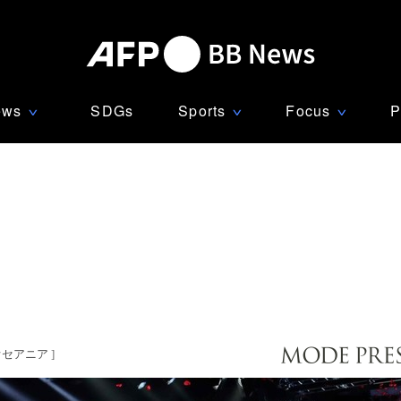
ews
SDGs
Sports
Focus
P
∨
∨
∨
オセアニア
]