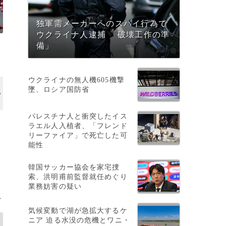
独軍需メーカーへのスパイ行為で
ウクライナ人逮捕 「破壊工作の準
備」
ウクライナの無人機605機撃
墜、ロシア国防省
パレスチナ人と衝突したイス
ラエル人入植者、「フレンド
リーファイア」で死亡した可
能性
韓国サッカー協会を家宅捜
索、洪明甫前監督就任めぐり
業務妨害の疑い
>
気候変動で湖が急拡大するケ
ニア 迫る水没の危機とワニ・