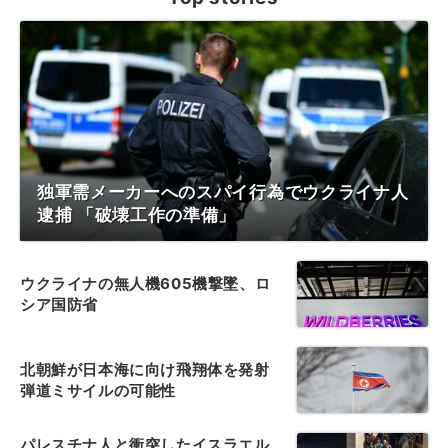
独軍需メーカーへのスパイ行為でウクライナ人
逮捕 「破壊工作の準備」
ウクライナの無人機605機撃墜、ロ
シア国防省
北朝鮮が日本海に向け飛翔体を発射
弾道ミサイルの可能性
パレスチナ人と衝突したイスラエル