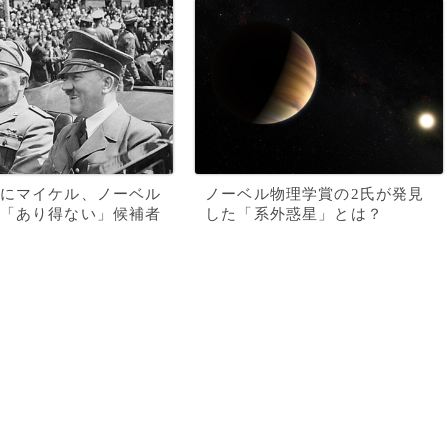
にマイケル、ノーベル
ノーベル物理学賞の2氏が発見
「あり得ない」候補者
した「系外惑星」とは？