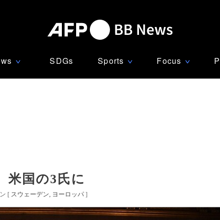
ews
SDGs
Sports
Focus
P
∨
∨
∨
、米国の3氏に
 [
スウェーデン
ヨーロッパ
]