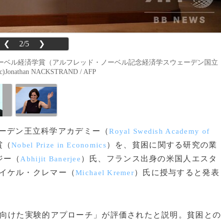
❮
2/5
❯
ノーベル経済学賞（アルフレッド・ノーベル記念経済学スウェーデン国立
than NACKSTRAND / AFP
ウェーデン王立科学アカデミー（
Royal Swedish Academy of
賞（
）を、貧困に関する研究の業
Nobel Prize in Economics
ジー（
）氏、フランス出身の米国人エスタ
Abhijit Banerjee
イケル・クレマー（
）氏に授与すると発表
Michael Kremer
向けた実験的アプローチ」が評価されたと説明。貧困と