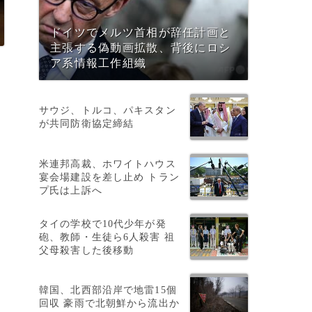
ドイツでメルツ首相が辞任計画と
主張する偽動画拡散、背後にロシ
ア系情報工作組織
サウジ、トルコ、パキスタン
が共同防衛協定締結
米連邦高裁、ホワイトハウス
宴会場建設を差し止め トラン
プ氏は上訴へ
タイの学校で10代少年が発
砲、教師・生徒ら6人殺害 祖
父母殺害した後移動
韓国、北西部沿岸で地雷15個
の
回収 豪雨で北朝鮮から流出か