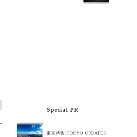
>
Special PR
東京特集:TOKYO UPDATES