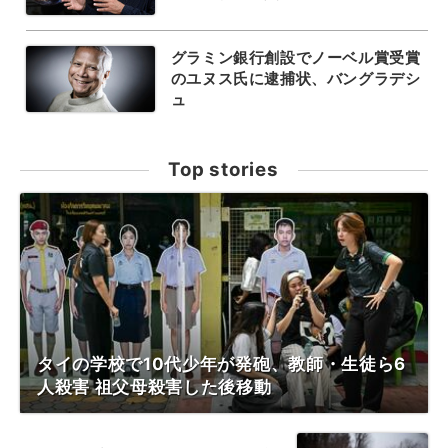
グラミン銀行創設でノーベル賞受賞
のユヌス氏に逮捕状、バングラデシ
ュ
Top stories
タイの学校で10代少年が発砲、教師・生徒ら6
人殺害 祖父母殺害した後移動