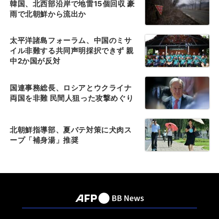
韓国、北西部沿岸で地雷15個回収 豪
雨で北朝鮮から流出か
太平洋諸島フォーラム、中国のミサ
イル非難する共同声明採択できず 親
中2か国が反対
国連事務総長、ロシアとウクライナ
両国を非難 民間人狙った攻撃めぐり
北朝鮮指導部、夏バテ対策に犬肉ス
ープ「補身湯」推奨