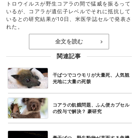
トロウイルスが野生コアラの間で猛威を振るって
いるが、コアラが遺伝子レベルでそれに抵抗して
いるとの研究結果が10日、米医学誌セルで発表さ
れた。
全文を読む
>
関連記事
干ばつでコウモリが大量死、人気観
光地に大量の死骸
コアラの飢餓問題、ふん便カプセル
の投与で解決？ 豪研究
豪干ばつ、野生動物が直面する危機