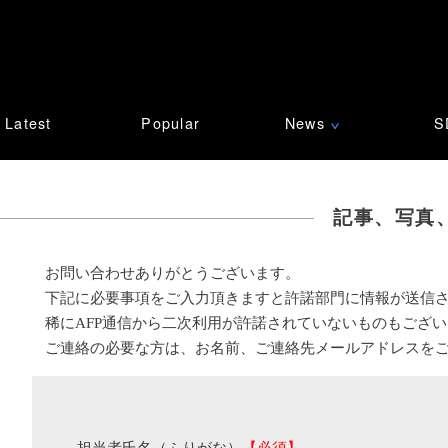
Latest
Popular
News
S
∨
記事、写真
お問い合わせありがとうございます。
下記に必要事項をご入力頂きますと許諾部門に情報が送信
稀にAFP通信から二次利用が許諾されていないものもござ
ご連絡の必要な方は、お名前、ご連絡先メールアドレスを