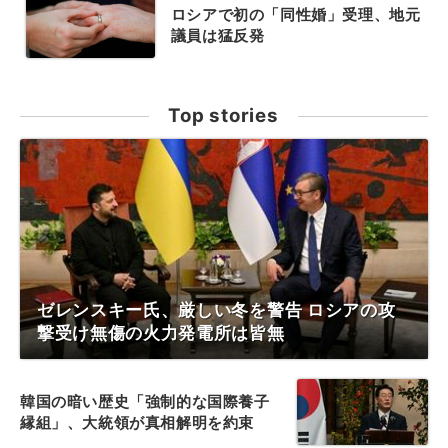
ロシアで初の「同性婚」受理、地元
議員は猛反発
Top stories
ゼレンスキー氏、厳しい冬を警告 ロシアの攻
撃受け無傷の火力発電所は皆無
韓国の暗い歴史「強制的な国際養子
縁組」、大統領が真相解明を約束