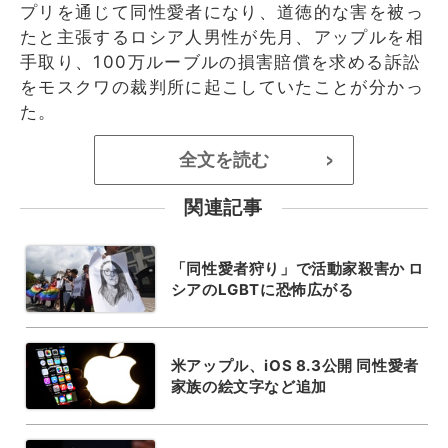
プリを通じて同性愛者になり、道徳的な害を被っ
たと主張するロシア人男性が先月、アップルを相
手取り、100万ルーブルの損害賠償を求める訴訟
をモスクワの裁判所に起こしていたことが分かっ
た。
全文を読む
>
関連記事
「同性愛者狩り」で活動家殺害か ロ
シアのLGBTに恐怖広がる
米アップル、iOS 8.3公開 同性愛者
家族の絵文字など追加