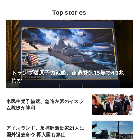
Top stories
トランプ級原子力戦艦、建造費は15隻で43兆
円か
米民主党予備選、急進左派のイスラ
ム教徒が勝利
アイスランド、反捕鯨活動家21人に
国外退去命令 再入国も禁止