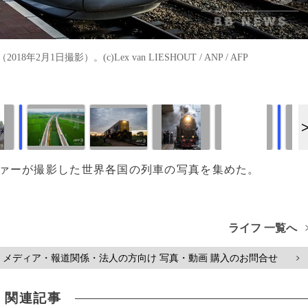
日撮影）。(c)Lex van LIESHOUT / ANP / AFP
画像作成中
画像作成中
ファーが撮影した世界各国の列車の写真を集めた。
ライフ 一覧へ
メディア・報道関係・法人の方向け 写真・動画 購入のお問合せ
>
関連記事