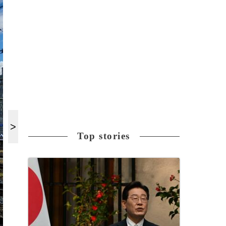
Top stories