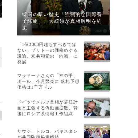
韓国の暗い歴史「強制的な国際養
子縁組」、大統領が真相解明を約
束
「1個3000円超もすべきでは
ない」ブリトーの価格めぐる
議論、米共和党の「内戦」に
画像作成中
発展
マラドーナさんの「神の手」
ボール、今月競売に 落札予想
価格は1千万ドル
ドイツでメルツ首相が辞任計
>
画と主張する偽動画拡散、背
後にロシア系情報工作組織
サウジ、トルコ、パキスタン
が共同防衛協定締結