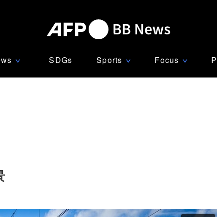
ews
SDGs
Sports
Focus
P
∨
∨
∨
景