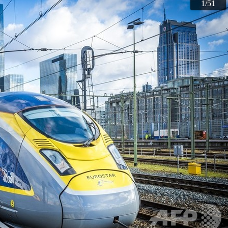
10
12
13
14
15
16
17
18
19
20
21
22
23
24
25
26
27
28
29
30
31
32
33
34
35
36
37
38
39
40
41
42
43
44
45
46
47
48
49
50
51
11
1
2
3
4
5
6
7
8
9
/51
/51
/51
/51
/51
/51
/51
/51
/51
/51
/51
/51
/51
/51
/51
/51
/51
/51
/51
/51
/51
/51
/51
/51
/51
/51
/51
/51
/51
/51
/51
/51
/51
/51
/51
/51
/51
/51
/51
/51
/51
/51
/51
/51
/51
/51
/51
/51
/51
/51
/51