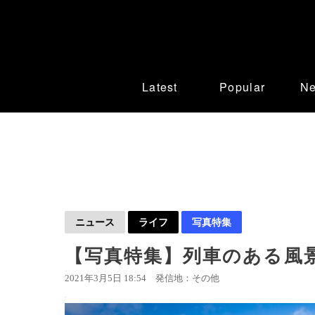
Latest
Popular
N
ニュース
ライフ
写真特集
【写真特集】列車のある風
2021年3月5日 18:54
発信地：その他