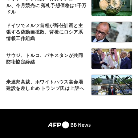
ル、今月競売に 落札予想価格は1千万
ドル
ドイツでメルツ首相が辞任計画と主
張する偽動画拡散、背後にロシア系
情報工作組織
サウジ、トルコ、パキスタンが共同
防衛協定締結
米連邦高裁、ホワイトハウス宴会場
建設を差し止め トランプ氏は上訴へ