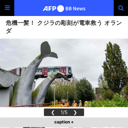
危機一髪！ クジラの彫刻が電車救う オラン
ダ
❮
1/5
❯
caption +