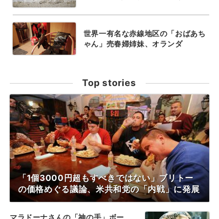
世界一有名な赤線地区の「おばあち
ゃん」売春婦姉妹、オランダ
Top stories
「1個3000円超もすべきではない」ブリトー
の価格めぐる議論、米共和党の「内戦」に発展
マラドーナさんの「神の手」ボー