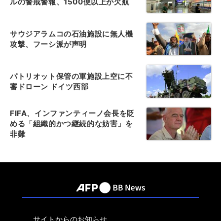
ルの警戒警報、1500便以上が欠航
サウジアラムコの石油施設に無人機
攻撃、フーシ派が声明
パトリオット保管の軍施設上空に不
審ドローン ドイツ西部
FIFA、インファンティーノ会長を貶
める「組織的かつ継続的な妨害」を
非難
サイトからのお知らせ