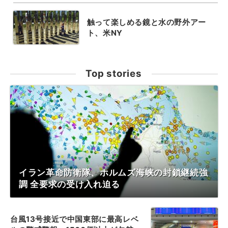
触って楽しめる鏡と水の野外アー
ト、米NY
Top stories
イラン革命防衛隊、ホルムズ海峡の封鎖継続強
調 全要求の受け入れ迫る
台風13号接近で中国東部に最高レベ