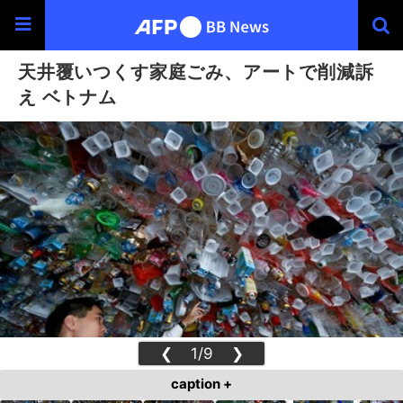
天井覆いつくす家庭ごみ、アートで削減訴
え ベトナム
❮
1/9
❯
caption +