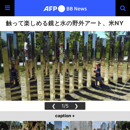
触って楽しめる鏡と水の野外アート、米NY
❮
1/5
❯
caption +