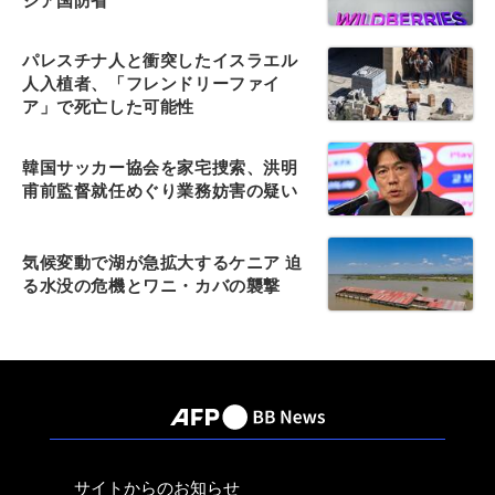
シア国防省
パレスチナ人と衝突したイスラエル
人入植者、「フレンドリーファイ
ア」で死亡した可能性
韓国サッカー協会を家宅捜索、洪明
甫前監督就任めぐり業務妨害の疑い
気候変動で湖が急拡大するケニア 迫
る水没の危機とワニ・カバの襲撃
サイトからのお知らせ