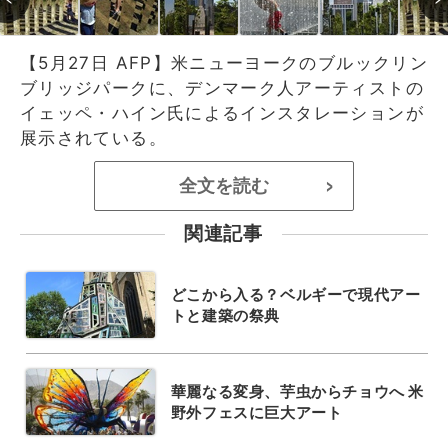
【5月27日 AFP】米ニューヨークのブルックリン
ブリッジパークに、デンマーク人アーティストの
イェッペ・ハイン氏によるインスタレーションが
展示されている。
全文を読む
>
関連記事
どこから入る？ベルギーで現代アー
トと建築の祭典
華麗なる変身、芋虫からチョウへ 米
野外フェスに巨大アート