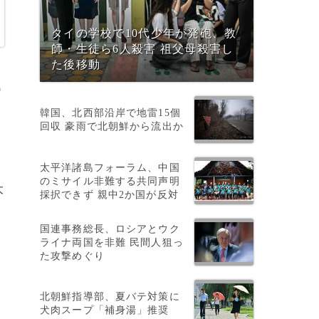
タイの学校で10代少年が発砲、教
師・生徒ら6人殺害 祖父母殺害し
た後移動
9
韓国、北西部沿岸で地雷15個
回収 豪雨で北朝鮮から流出か
太平洋諸島フォーラム、中国
のミサイル非難する共同声明
大
採択できず 親中2か国が反対
国連事務総長、ロシアとウク
ライナ両国を非難 民間人狙っ
た攻撃めぐり
北朝鮮指導部、夏バテ対策に
犬肉スープ「補身湯」推奨