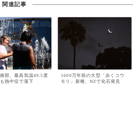
関連記事
南部、最高気温49.5度
1600万年前の大型「歩くコウ
も熱中症で落下
モリ」新種、NZで化石発見