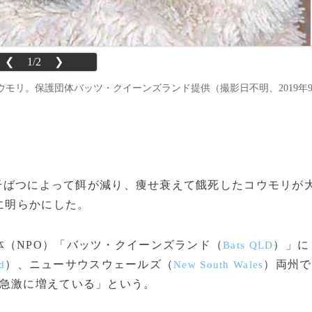
❮
1/2
❯
モリ。保護団体バッツ・クイーンズランド提供（撮影日不明、2019年
引く干ばつによって餌が減り、痩せ衰えて餓死したコウモリが
に明らかにした。
（NPO）「バッツ・クイーンズランド（
）」に
Bats QLD
）、ニューサウスウェールズ（
）両州で
d
New South Wales
「急激に増えている」という。