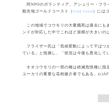
同NPOのボランティア、アシュリー・フラ
観光地ゴールドコースト（
）には
Gold Coast
この地域でコウモリの大量餓死は過去にもあ
ンドが対応した中でこれほど規模が大きいの
フライザー氏は「気候変動によって干ばつが
ている」と指摘し、「状況は今後も悪化して
オオコウモリの一部の種は絶滅危惧種に指定
ユーカリの重要な花粉媒介者でもある。(c)AF