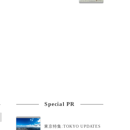
。
Special PR
>
東京特集:TOKYO UPDATES