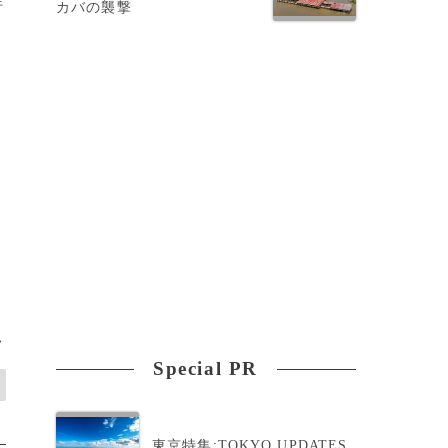
カバの襲撃
>
Special PR
東京特集:TOKYO UPDATES