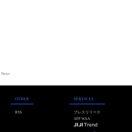
News
OTHER
SERVICES
RSS
プレスリリース
AFP WAA