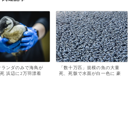
オランダのみで海鳥が
「数十万匹」規模の魚の大量
死 浜辺に2万羽漂着
死、死骸で水面が白一色に 豪