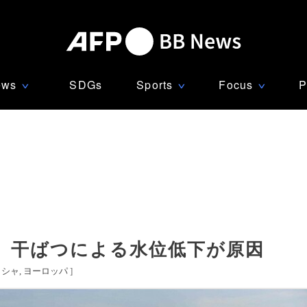
ews
SDGs
Sports
Focus
P
∨
∨
∨
、干ばつによる水位低下が原因
リシャ
ヨーロッパ
]