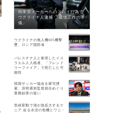
独軍需メーカーへのスパイ行為で
ウクライナ人逮捕 「破壊工作の準
備」
ウクライナの無人機605機撃
墜、ロシア国防省
パレスチナ人と衝突したイス
ラエル人入植者、「フレンド
リーファイア」で死亡した可
能性
韓国サッカー協会を家宅捜
索、洪明甫前監督就任めぐり
年
業務妨害の疑い
気候変動で湖が急拡大するケ
ニア 迫る水没の危機とワニ・
程