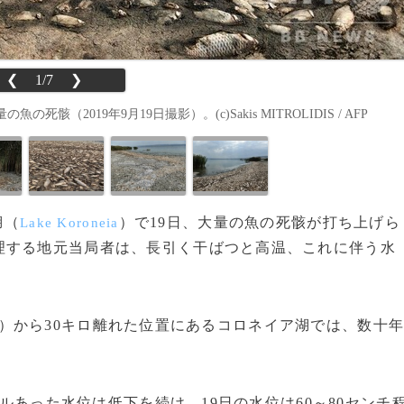
❮
1/7
❯
019年9月19日撮影）。(c)Sakis MITROLIDIS / AFP
湖（
）で19日、大量の魚の死骸が打ち上げら
Lake Koroneia
理する地元当局者は、長引く干ばつと高温、これに伴う水
）から30キロ離れた位置にあるコロネイア湖では、数十
トルあった水位は低下を続け、19日の水位は60～80センチ