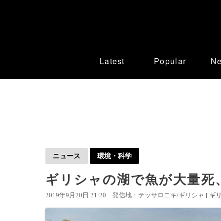
Latest
Popular
N
ニュース
環境・科学
ギリシャの湖で魚が大量死
2019年9月20日 21:20
発信地：テッサロニキ/ギリシャ [
ギ