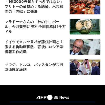
「1個3000円超もすべきではない」
ブリトーの価格めぐる議論、米共和
党の「内戦」に発展
マラドーナさんの「神の手」ボー
ル、今月競売に 落札予想価格は1千万
ドル
ドイツでメルツ首相が辞任計画と主
張する偽動画拡散、背後にロシア系
情報工作組織
サウジ、トルコ、パキスタンが共同
防衛協定締結