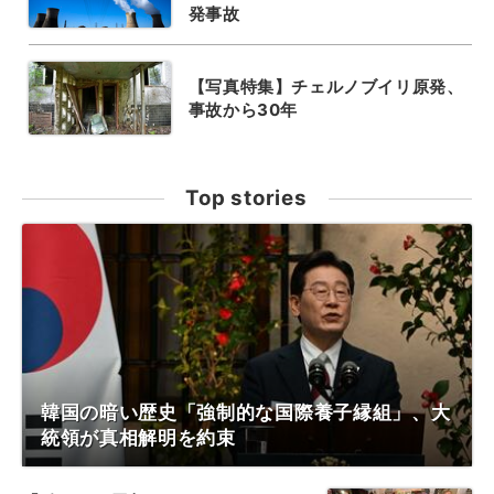
発事故
【写真特集】チェルノブイリ原発、
事故から30年
Top stories
韓国の暗い歴史「強制的な国際養子縁組」、大
統領が真相解明を約束