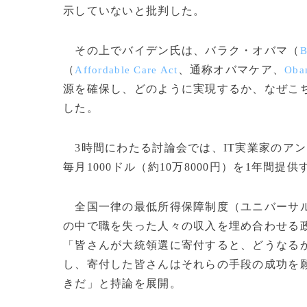
示していないと批判した。
その上でバイデン氏は、バラク・オバマ（
B
（
、通称オバマケア、
Affordable Care Act
Oba
源を確保し、どのように実現するか、なぜこ
した。
3時間にわたる討論会では、IT実業家のア
毎月1000ドル（約10万8000円）を1年間
全国一律の最低所得保障制度（ユニバーサ
の中で職を失った人々の収入を埋め合わせる
「皆さんが大統領選に寄付すると、どうなる
し、寄付した皆さんはそれらの手段の成功を
きだ」と持論を展開。