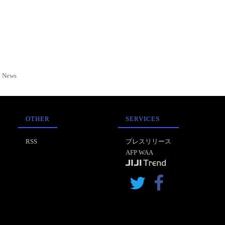
News
OTHER
SERVICES
RSS
プレスリリース
AFP WAA