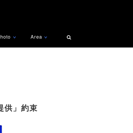
hoto
Area
∨
∨
円提供」約束