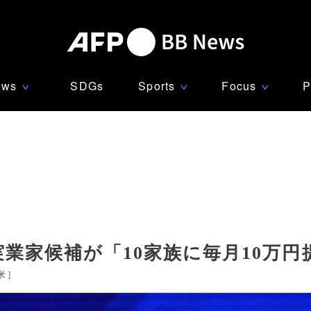
ews
SDGs
Sports
Focus
P
∨
∨
∨
実業家候補が「10家族に毎月10万
米
]