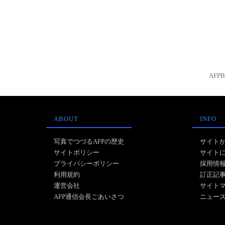
AFP
ABOUT
INFO
写真でつづるAFPの歴史
サイト
サイトポリシー
サイト
プライバシーポリシー
採用情
利用規約
訂正記
運営会社
サイト
AFP通信会長ごあいさつ
ニュー