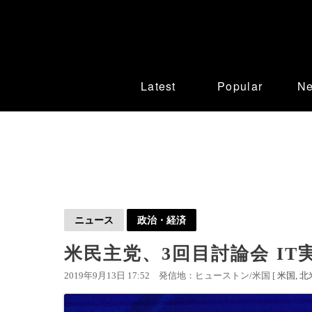
Latest
Popular
N
ニュース
政治・経済
米民主党、3回目討論会 IT
2019年9月13日 17:52
発信地：ヒューストン/米国 [
米国
北