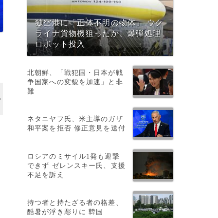
独空港に「正体不明の物体」 ウク
ライナ貨物機狙ったか、爆弾処理
ロボット投入
北朝鮮、「戦犯国・日本が戦
争国家への変貌を加速」と非
難
ネタニヤフ氏、米主導のガザ
和平案を拒否 修正意見を送付
ー
ロシアのミサイル1発も迎撃
できず ゼレンスキー氏、支援
不足を訴え
持つ者と持たざる者の格差、
酷暑が浮き彫りに 韓国