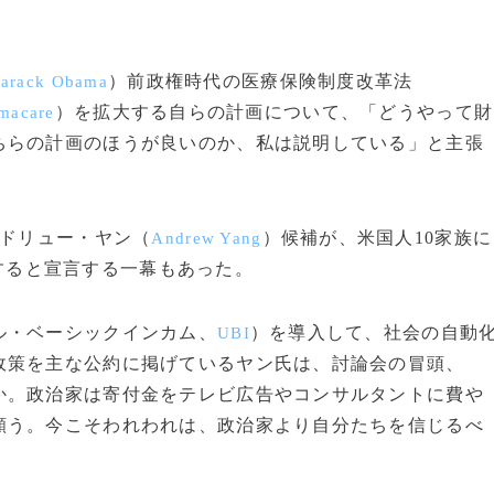
）前政権時代の医療保険制度改革法
arack Obama
）を拡大する自らの計画について、「どうやって財
macare
ちらの計画のほうが良いのか、私は説明している」と主張
ンドリュー・ヤン（
）候補が、米国人10家族に
Andrew Yang
提供すると宣言する一幕もあった。
ル・ベーシックインカム、
）を導入して、社会の自動
UBI
政策を主な公約に掲げているヤン氏は、討論会の冒頭、
か。政治家は寄付金をテレビ広告やコンサルタントに費や
願う。今こそわれわれは、政治家より自分たちを信じるべ