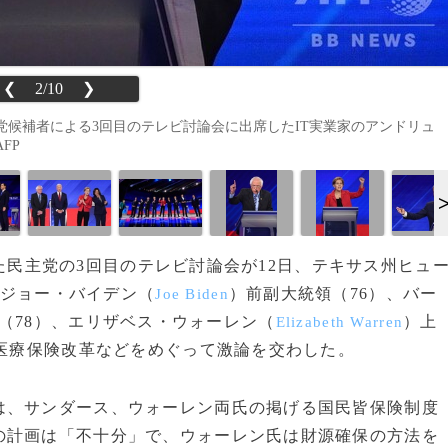
❮
2/10
❯
党候補者による3回目のテレビ討論会に出席したIT実業家のアンドリュ
AFP
向けた民主党の3回目のテレビ討論会が12日、テキサス州ヒュ
ジョー・バイデン（
）前副大統領（76）、バー
Joe Biden
（78）、エリザベス・ウォーレン（
）上
Elizabeth Warren
、医療保険改革などをめぐって激論を交わした。
、サンダース、ウォーレン両氏の掲げる国民皆保険制度
の計画は「不十分」で、ウォーレン氏は財源確保の方法を