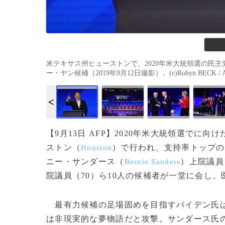
米テキサス州ヒューストンで、2020年米大統領選の民主
ー・ヤン候補（2019年9月12日撮影）。(c)Robyn BECK / 
【9月13日 AFP】2020年米大統領選でに
ストン（
）で行われ、支持率トップの
Houston
ニー・サンダース（
）上院議員
Bernie Sanders
院議員（70）ら10人の候補者が一堂に会し
最有力候補の足場固めを目指すバイデン氏は
は非現実的な夢物語だと攻撃。サンダース氏