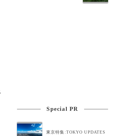
化
Special PR
東京特集:TOKYO UPDATES