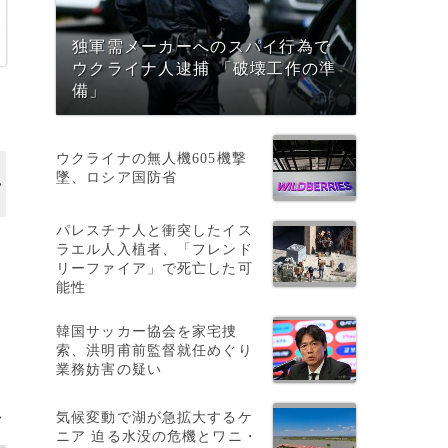
独軍需メーカーへのスパイ行為で
ウクライナ人逮捕 「破壊工作の準
備」
ウクライナの無人機605機撃
墜、ロシア国防省
パレスチナ人と衝突したイス
ラエル人入植者、「フレンド
リーファイア」で死亡した可
能性
韓国サッカー協会を家宅捜
索、洪明甫前監督就任めぐり
業務妨害の疑い
気候変動で湖が急拡大するケ
>
ニア 迫る水没の危機とワニ・