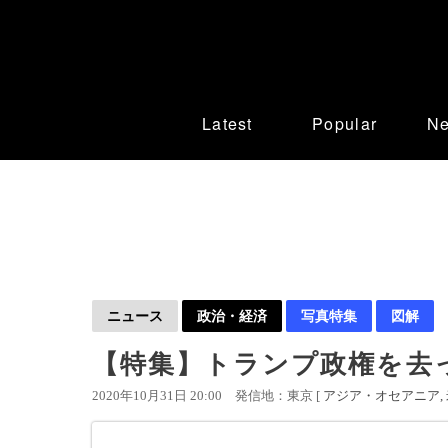
Latest
Popular
N
ニュース
政治・経済
写真特集
図解
【特集】トランプ政権を去
2020年10月31日 20:00
発信地：東京 [
アジア・オセアニア