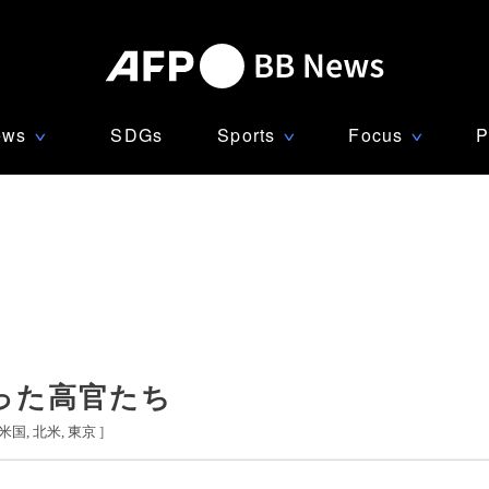
ews
SDGs
Sports
Focus
P
∨
∨
∨
った高官たち
米国
北米
東京
]