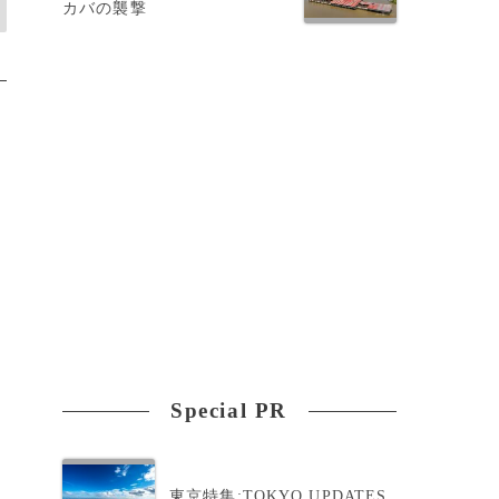
カバの襲撃
Special PR
東京特集:TOKYO UPDATES