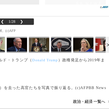
❮
1/28
❯
(c)AFP
のドナルド・トランプ（
）政権発足から2019年ま
Donald Trump
）を去った高官たちを写真で振り返る。(c)AFPBB News
政治・経済 一覧へ